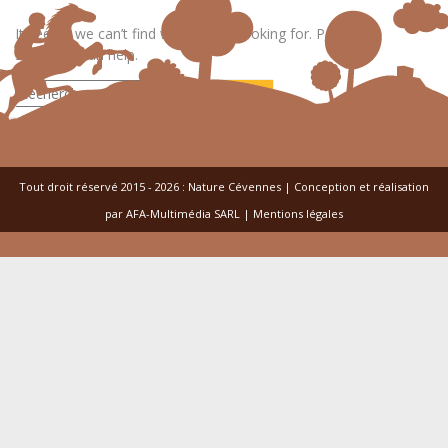
It seems we can’t find what you’re looking for. Perhaps
searching can help.
Rechercher :
Tout droit réservé 2015 - 2026 :
Nature Cévennes
|
Conception et réalisation
par
AFA-Multimédia SARL
|
Mentions légales