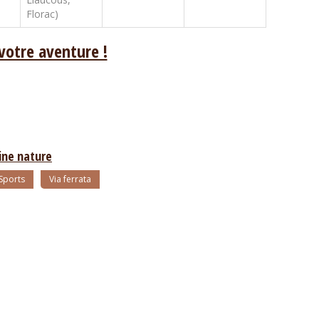
Florac)
votre aventure !
eine nature
Sports
Via ferrata