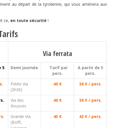
rivent au départ de la tyrolienne, qui vous amènera aux
et ce,
en toute sécurité
!
Tarifs
Via ferrata
e 5
Demi journée
Tarif par
A partir de 5
pers.
pers.
s.
Petite Via
40 €
36 € / pers.
(2h30)
s.
Via des
40 €
36 € / pers.
Rousses
rs.
Grande Via
45 €
43 € / pers.
(Boffi,
Liaucous,