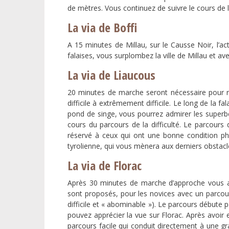
de mètres. Vous continuez de suivre le cours de l’e
La via de Boffi
A 15 minutes de Millau, sur le Causse Noir, l’ac
falaises, vous surplombez la ville de Millau et a
La via de Liaucous
20 minutes de marche seront nécessaire pour rej
difficile à extrêmement difficile. Le long de la fa
pond de singe, vous pourrez admirer les super
cours du parcours de la difficulté. Le parcours 
réservé à ceux qui ont une bonne condition phy
tyrolienne, qui vous mènera aux derniers obstacl
La via de Florac
Après 30 minutes de marche d’approche vous aur
sont proposés, pour les novices avec un parcours
difficile et « abominable »). Le parcours débute 
pouvez apprécier la vue sur Florac. Après avoir e
parcours facile qui conduit directement à une gra