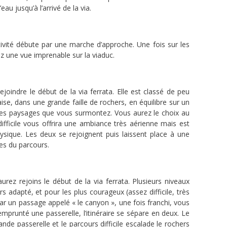
au jusqu’à l’arrivé de la via.
tivité débute par une marche d’approche. Une fois sur les
vez une vue imprenable sur la viaduc.
oindre le début de la via ferrata. Elle est classé de peu
laise, dans une grande faille de rochers, en équilibre sur un
bes paysages que vous surmontez. Vous aurez le choix au
difficile vous offrira une ambiance très aérienne mais est
sique. Les deux se rejoignent puis laissent place à une
es du parcours.
ez rejoins le début de la via ferrata. Plusieurs niveaux
 adapté, et pour les plus courageux (assez difficile, très
par un passage appelé « le canyon », une fois franchi, vous
mprunté une passerelle, l’itinéraire se sépare en deux. Le
nde passerelle et le parcours difficile escalade le rochers